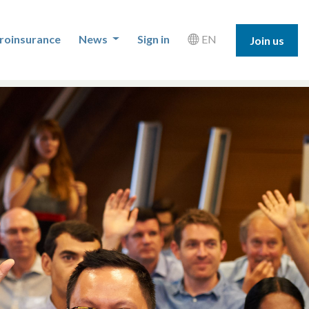
roinsurance
News
Sign in
EN
Join us