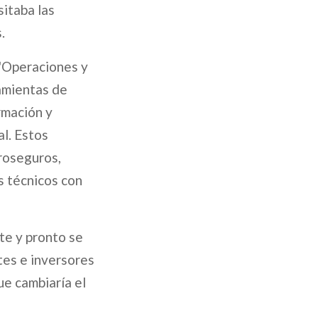
itaba las
.
 "Operaciones y
ramientas de
rmación y
al. Estos
roseguros,
s técnicos con
te y pronto se
tes e inversores
ue cambiaría el