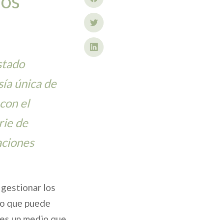
ños
stado
ía única de
con el
rie de
aciones
 gestionar los
yo que puede
; es un medio que