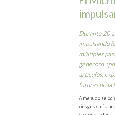
El Micr
impulsan
Durante 20 a
impulsando lo
múltiples par
generoso apo
artículos, ex
futuras de la 
A menudo se cons
riesgos cotidian
proteger a las f