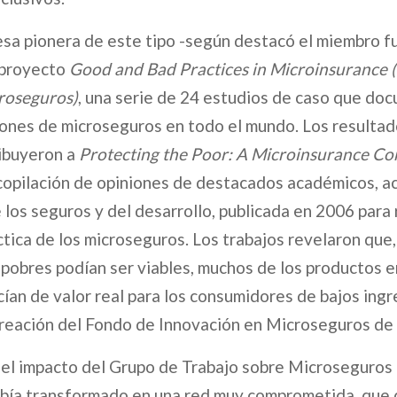
sa pionera de este tipo -según destacó el miembro f
l proyecto
Good and Bad Practices in Microinsurance 
roseguros)
, una serie de 24 estudios de caso que d
ones de microseguros en todo el mundo. Los resultad
ribuyeron a
Protecting the Poor: A Microinsurance C
ecopilación de opiniones de destacados académicos, ac
los seguros y del desarrollo, publicada en 2006 para r
tica de los microseguros. Los trabajos revelaron que, 
 pobres podían ser viables, muchos de los productos 
cían de valor real para los consumidores de bajos ingr
creación del Fondo de Innovación en Microseguros de
ó el impacto del Grupo de Trabajo sobre Microseguros
bía transformado en una red muy comprometida, que 