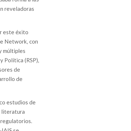
an reveladoras
r este éxito
nce Network, con
y múltiples
y Política (RSP),
sores de
arrollo de
nco estudios de
 literatura
regulatorios.
-IAIS se