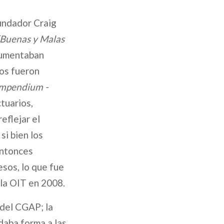
undador Craig
(Buenas y Malas
ocumentaban
os fueron
ompendium -
tuarios,
eflejar el
si bien los
entonces
esos, lo que fue
 la OIT en 2008.
 del CGAP; la
daba forma a las