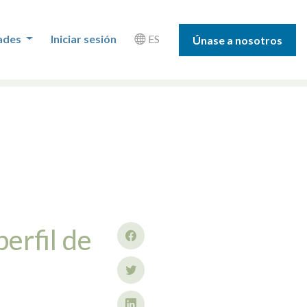
ades
Iniciar sesión
ES
Únase a nosotros
erfil de