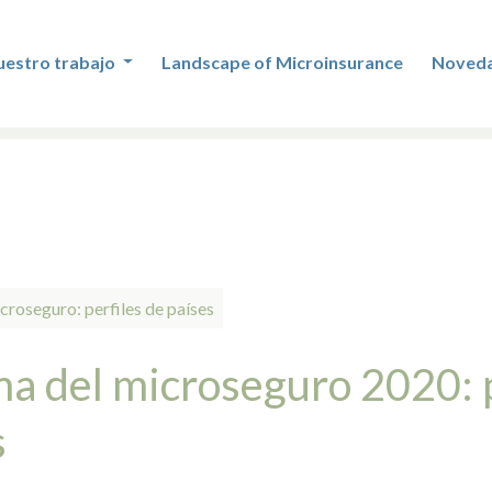
uestro trabajo
Landscape of Microinsurance
Noved
roseguro: perfiles de países
a del microseguro 2020: p
s