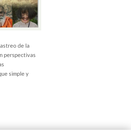
rastreo de la
on perspectivas
as
que simple y