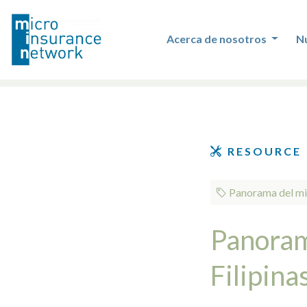
Acerca de nosotros
N
RESOURCE
Panorama del mic
Panoram
Filipina