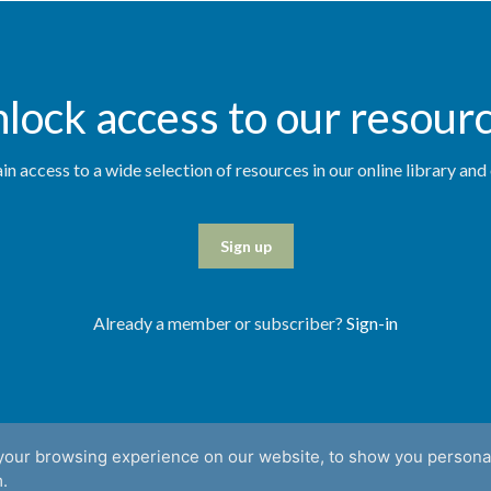
lock access to our resour
in access to a wide selection of resources in our online library an
Sign up
Already a member or subscriber?
Sign-in
your browsing experience on our website, to show you personal
Supported by
.