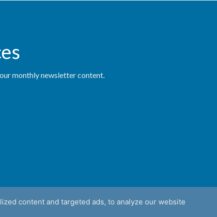
ces
d our monthly newsletter content.
ized content and targeted ads, to analyze our website